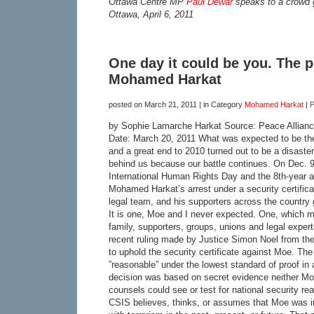
Ottawa Centre MP
Paul Dewar
speaks to a crowd 
Ottawa, April 6, 2011
One day it could be you. The p
Mohamed Harkat
posted on
March 21, 2011
| in Category
Mohamed Harkat
|
P
by Sophie Lamarche Harkat Source: Peace Allian
Date: March 20, 2011 What was expected to be the
and a great end to 2010 turned out to be a disaster
behind us because our battle continues. On Dec. 9
International Human Rights Day and the 8th-year 
Mohamed Harkat’s arrest under a security certificat
legal team, and his supporters across the country 
It is one, Moe and I never expected. One, which 
family, supporters, groups, unions and legal exper
recent ruling made by Justice Simon Noel from th
to uphold the security certificate against Moe. The
”reasonable” under the lowest standard of proof in
decision was based on secret evidence neither Mo
counsels could see or test for national security re
CSIS believes, thinks, or assumes that Moe was in