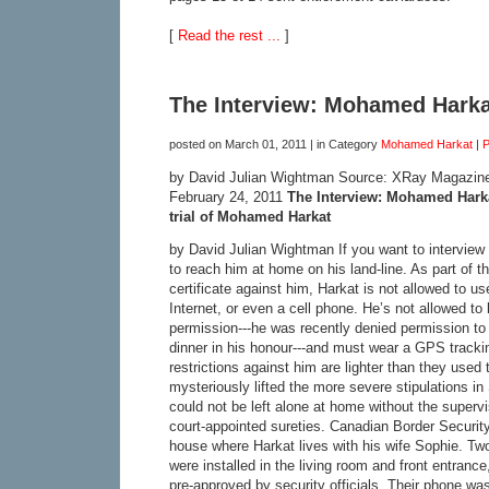
[
Read the rest ...
]
The Interview: Mohamed Harka
posted on
March 01, 2011
| in Category
Mohamed Harkat
|
P
by David Julian Wightman Source: XRay Magazi
February 24, 2011
The Interview: Mohamed Hark
trial of Mohamed Harkat
by David Julian Wightman If you want to intervi
to reach him at home on his land-line. As part of th
certificate against him, Harkat is not allowed to u
Internet, or even a cell phone. He’s not allowed to
permission---he was recently denied permission to t
dinner in his honour---and must wear a GPS trackin
restrictions against him are lighter than they used
mysteriously lifted the more severe stipulations i
could not be left alone at home without the supervi
court-appointed sureties. Canadian Border Security
house where Harkat lives with his wife Sophie. Tw
were installed in the living room and front entrance,
pre-approved by security officials. Their phone w