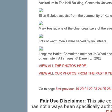
Auditorium in The Hall Building, Concordia Universi
Ellen Gabriel, activist from the community of Kan
Mary Foster, one of the chief organizers of the eve
Lots of warm meals were served by volunteers.
Longtime Harkat Committee member Jo Wood spe
others listen. All images: © Darren Ell 2011
VIEW ALL THE PHOTOS HERE.
VIEW ALL OUR PHOTOS FROM THE PAST 8 Y
Go to page
first
previous
19
20
21
22
23
24
25
26
Fair Use Disclaimer:
This site co
has not always been specifically auth
DI