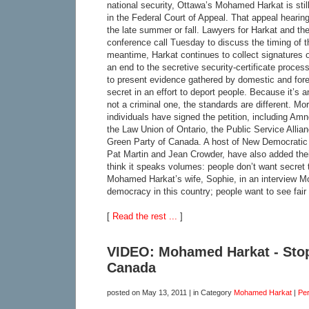
national security, Ottawa’s Mohamed Harkat is still
in the Federal Court of Appeal. That appeal hearing w
the late summer or fall. Lawyers for Harkat and th
conference call Tuesday to discuss the timing of t
meantime, Harkat continues to collect signatures
an end to the secretive security-certificate proces
to present evidence gathered by domestic and forei
secret in an effort to deport people. Because it’s 
not a criminal one, the standards are different. M
individuals have signed the petition, including Am
the Law Union of Ontario, the Public Service Allia
Green Party of Canada. A host of New Democrati
Pat Martin and Jean Crowder, have also added their
think it speaks volumes: people don’t want secret t
Mohamed Harkat’s wife, Sophie, in an interview M
democracy in this country; people want to see fair 
[
Read the rest ...
]
VIDEO: Mohamed Harkat - Stop 
Canada
posted on
May 13, 2011
| in Category
Mohamed Harkat
|
Pe