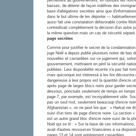
permettent au gouvernement, en utilisant les norm
basses, de détenir de façon indéfinie des immigran
base d'allégations secrètes ainsi que d'information
dans le but ultime de les déporter — habituellement
aussi fait une constatation défavorable contre Mo
contredisait complètement la décision d'un autre ju
la même question mais un cas de sécurité séparé
page secrètes
Comme pour justifier le secret de la condamnatio
juge Noël a depuis publié plusieurs notes de bas d
nouvelles et caviardées sur ce jugement qui, selo
gouvernement, mettraient en péril la sécurité nation
publiées. Leur disponibilité récente n'a pas fait tom
mais quiconque est intéressé à les lire découvrira 
dangereuse à leur propos est la quantité d'encre u
après page de larges blocs noirs pour garder secre
dessous, ponctués seulement de temps en temps 
page 7, par exemple, est incroyablement utile. Sou
pas un seul mot, seulement beaucoup d'encre noir
Afghanistan », on ne peut lire que : « Harkat nie êt
suivi d'un tiers de page d'encre noire. La section 
est un autre grand bloc d'encre noire suivi de la ph
Noël qui se lit : « Sur la base de ces informations
avait d'autres ressources financières à sa disposi
pages 13 et 14 sont entièrement caviardées.