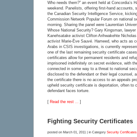
Who needs them?” an event held at Concordia’s Hal
weekend. Panelists, offering first-hand accounts, 
the Canadian Security Intelligence Service, kicking
Commission Network Popular Forum on national se
morning. Sharing the panel were Laurentian Univers
Whose National Security? Gary Kingsman, lawyer
Kanehsatake activist Clifton Arihwakehte Nicholas 
activist Marie-Ève Sauvé. Hameed, who acts as c
Arabs in CSIS investigations, is currently repre
one of the last remaining security certificate case
certificates allow for permanent residents and ref
imprisoned indefinitely on secret evidence, with th
connected in some way to a threat to national secu
disclosed to the defendant or their legal counsel,
the certificate there is no access to an appeals pr
upheld security certificate is deportation, often to
defendant faces torture.
[
Read the rest ...
]
Fighting Security Certificates
posted on
March 01, 2011
| in Category
Security Certificates