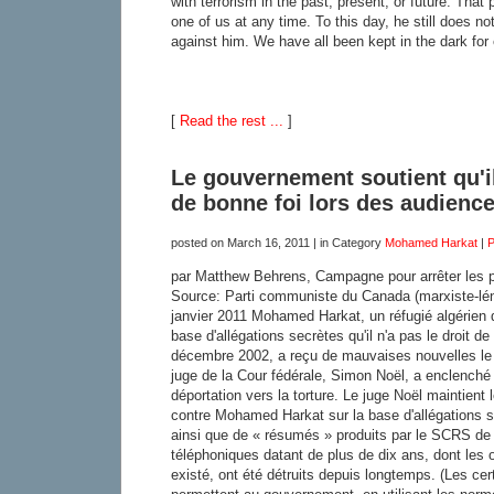
with terrorism in the past, present, or future. That
one of us at any time. To this day, he still does n
against him. We have all been kept in the dark for 
[
Read the rest ...
]
Le gouvernement soutient qu'il
de bonne foi lors des audienc
posted on
March 16, 2011
| in Category
Mohamed Harkat
|
P
par Matthew Behrens, Campagne pour arrêter les 
Source: Parti communiste du Canada (marxiste-lé
janvier 2011 Mohamed Harkat, un réfugié algérien
base d'allégations secrètes qu'il n'a pas le droit de
décembre 2002, a reçu de mauvaises nouvelles le m
juge de la Cour fédérale, Simon Noël, a enclenché
déportation vers la torture. Le juge Noël maintient l
contre Mohamed Harkat sur la base d'allégations 
ainsi que de « résumés » produits par le SCRS d
téléphoniques datant de plus de dix ans, dont les o
existé, ont été détruits depuis longtemps. (Les cert