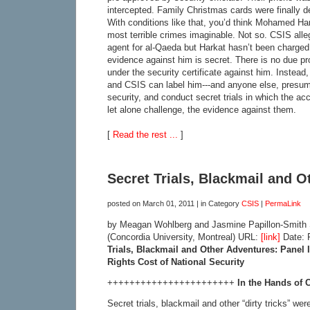
intercepted. Family Christmas cards were finally del
With conditions like that, you’d think Mohamed Ha
most terrible crimes imaginable. Not so. CSIS alle
agent for al-Qaeda but Harkat hasn’t been charged
evidence against him is secret. There is no due p
under the security certificate against him. Instead
and CSIS can label him---and anyone else, presumab
security, and conduct secret trials in which the ac
let alone challenge, the evidence against them.
[
Read the rest ...
]
Secret Trials, Blackmail and 
posted on
March 01, 2011
| in Category
CSIS
|
PermaLink
by Meagan Wohlberg and Jasmine Papillon-Smith 
(Concordia University, Montreal) URL:
[link]
Date: 
Trials, Blackmail and Other Adventures: Panel
Rights Cost of National Security
+++++++++++++++++++++++
In the Hands of 
Secret trials, blackmail and other “dirty tricks” wer