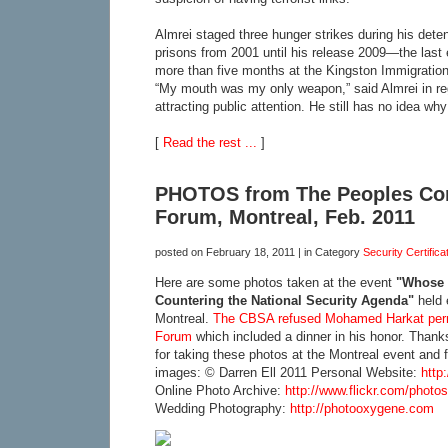
Almrei staged three hunger strikes during his deten
prisons from 2001 until his release 2009—the last e
more than five months at the Kingston Immigration
“My mouth was my only weapon,” said Almrei in reg
attracting public attention. He still has no idea wh
[
Read the rest ...
]
PHOTOS from The Peoples C
Forum, Montreal, Feb. 2011
posted on
February 18, 2011
| in Category
Security Certifica
Here are some photos taken at the event
"Whose s
Countering the National Security Agenda"
held e
Montreal.
The CBSA refused Mohamed Harkat permi
Forum
which included a dinner in his honor. Thanks
for taking these photos at the Montreal event and f
images: © Darren Ell 2011 Personal Website:
http
Online Photo Archive:
http://www.flickr.com/photos
Wedding Photography:
http://photooxygene.com