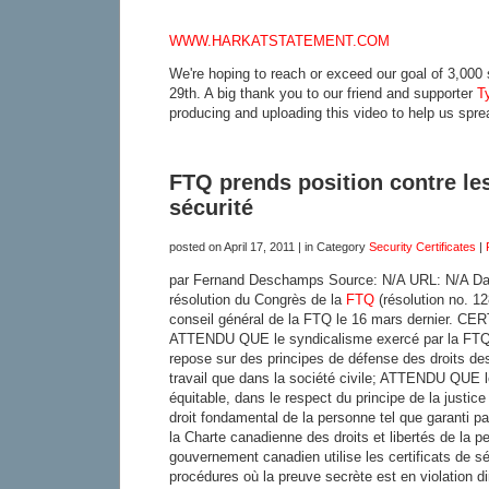
WWW.HARKATSTATEMENT.COM
We're hoping to reach or exceed our goal of 3,000
29th. A big thank you to our friend and supporter
T
producing and uploading this video to help us spre
FTQ prends position contre les
sécurité
posted on
April 17, 2011
| in Category
Security Certificates
|
par Fernand Deschamps Source: N/A URL: N/A Date:
résolution du Congrès de la
FTQ
(résolution no. 12
conseil général de la FTQ le 16 mars dernier.
ATTENDU QUE le syndicalisme exercé par la FTQ e
repose sur des principes de défense des droits des
travail que dans la société civile; ATTENDU QUE le
équitable, dans le respect du principe de la justice
droit fondamental de la personne tel que garanti p
la Charte canadienne des droits et libertés de l
gouvernement canadien utilise les certificats de sé
procédures où la preuve secrète est en violation di